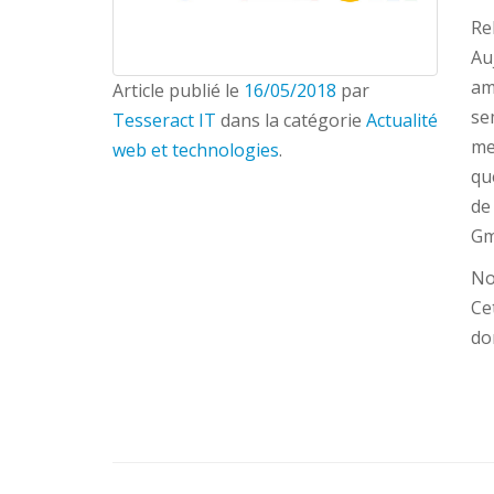
Re
Au
am
Article publié le
16/05/2018
par
se
Tesseract IT
dans la catégorie
Actualité
me
web et technologies
.
qu
de
Gm
No
Ce
do