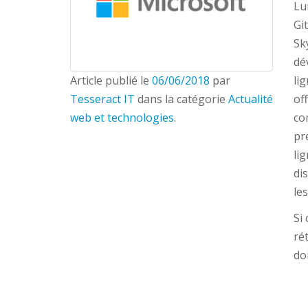
Lu
Gi
Sk
dé
Article publié le
06/06/2018
par
li
Tesseract IT
dans la catégorie
Actualité
of
web et technologies
.
co
pr
li
di
le
Si
ré
do