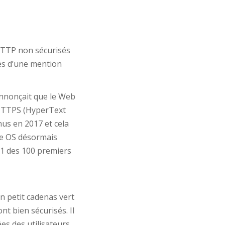
HTTP non sécurisés
és d’une mention
annonçait que le Web
 HTTPS (HyperText
us en 2017 et cela
me OS désormais
81 des 100 premiers
n petit cadenas vert
nt bien sécurisés. Il
es des utilisateurs.