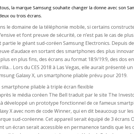
tous, la marque Samsung souhaite changer la donne avec son Sa
eux ou trois écrans.
ns le domaine de la téléphonie mobile, si certains construct
fensive et font preuve de sécurité, ce n’est pas le cas de plu
it partie le géant sud-coréen Samsung Electronics. Depuis des
euve d’audace en sortant des smartphones des plus innovan
 plus en plus fins, des écrans au format 18:9/19:9, des dos e
rilla… Lors du CES 2018 à Las Vegas, elle aurait présenté u
msung Galaxy X, un smartphone pliable prévu pour 2019.
 smartphone pliable à triple écran flexible
après le média coréen The Bell traduit par le site The Inves
jà développé un prototype fonctionnel de ce fameux smart
laxy X avec nom de code Winner, qui en dit beaucoup sur les 
rque sud-coréenne. Cet appareil serait équipé de 3 écrans 
nt un écran serait accessible en permanence tandis que les 