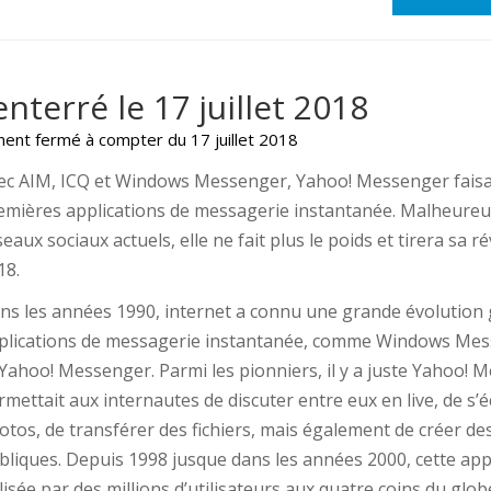
terré le 17 juillet 2018
ent fermé à compter du 17 juillet 2018
ec AIM, ICQ et Windows Messenger, Yahoo! Messenger faisai
emières applications de messagerie instantanée. Malheureu
eaux sociaux actuels, elle ne fait plus le poids et tirera sa ré
18.
ns les années 1990, internet a connu une grande évolution g
plications de messagerie instantanée, comme Windows Me
 Yahoo! Messenger. Parmi les pionniers, il y a juste Yahoo! 
rmettait aux internautes de discuter entre eux en live, de s
otos, de transférer des fichiers, mais également de créer d
bliques. Depuis 1998 jusque dans les années 2000, cette appl
ilisée par des millions d’utilisateurs aux quatre coins du glob