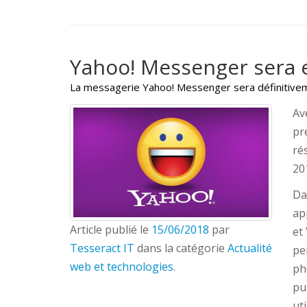
Yahoo! Messenger sera en
La messagerie Yahoo! Messenger sera définitivem
Av
pr
rés
20
Da
ap
Article publié le
15/06/2018
par
et
Tesseract IT
dans la catégorie
Actualité
pe
web et technologies
.
ph
pu
ut