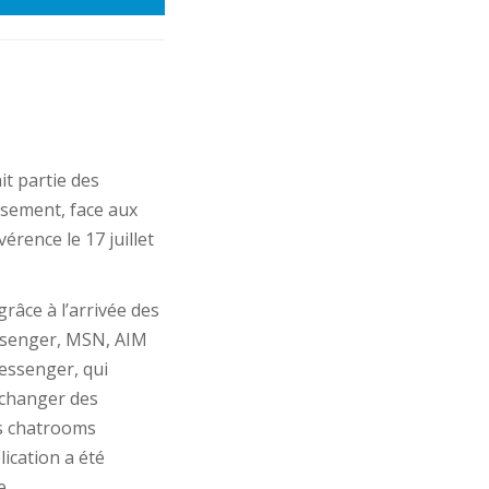
t partie des
sement, face aux
vérence le 17 juillet
râce à l’arrivée des
ssenger, MSN, AIM
Messenger, qui
’échanger des
es chatrooms
ication a été
e.