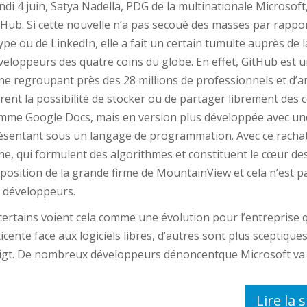
ndi 4 juin, Satya Nadella, PDG de la multinationale Microsoft
tHub. Si cette nouvelle n’a pas secoué des masses par rapport
ype ou de LinkedIn, elle a fait un certain tumulte auprès d
veloppeurs des quatre coins du globe. En effet, GitHub est 
gne regroupant près des 28 millions de professionnels et d’a
frent la possibilité de stocker ou de partager librement des 
mme Google Docs, mais en version plus développée avec une
ésentant sous un langage de programmation. Avec ce rachat,
gne, qui formulent des algorithmes et constituent le cœur des 
sposition de la grande firme de MountainView et cela n’est p
s développeurs.
 certains voient cela comme une évolution pour l’entreprise q
ticente face aux logiciels libres, d’autres sont plus sceptique
igt. De nombreux développeurs dénoncentque Microsoft va av
Lire la s