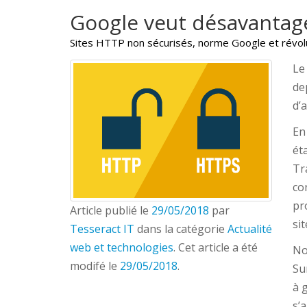
Google veut désavantage
Sites HTTP non sécurisés, norme Google et révo
Le
de
d’
En
ét
Tr
co
pr
Article publié le
29/05/2018
par
si
Tesseract IT
dans la catégorie
Actualité
web et technologies
. Cet article a été
No
modifé le
29/05/2018
.
Su
à 
s’