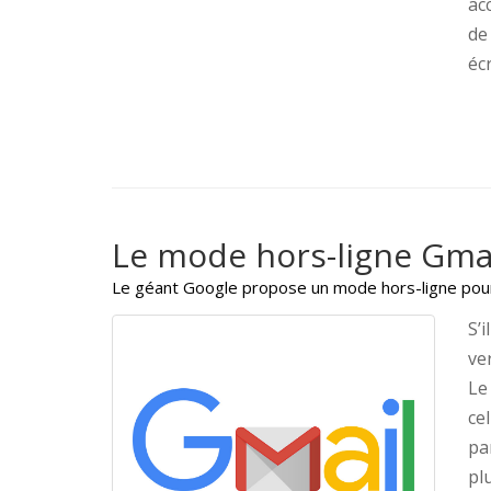
ac
de
écr
Le mode hors-ligne Gmai
Le géant Google propose un mode hors-ligne pour 
S’
ve
Le
ce
pa
pl