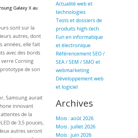
Actualité web et
msung Galaxy X au
technologies
Tests et dossiers de
eurs sont sur la
produits high-tech
sieurs autres, dont
Fun en informatique
 années, elle fait
et électronique
ts avec des bords
Référencement SEO /
n verre Corning
SEA / SEM / SMO et
n prototype de son
webmarketing
Développement web
et logiciel
tor, Samsung aurait
Archives
phone innovant
attentes de la
Mois : août 2026
OLED de 3,5 pouces,
Mois : juillet 2026
deux autres seront
Mois : juin 2026