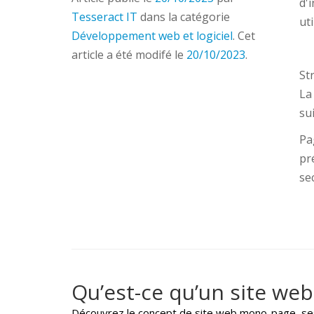
d'
Tesseract IT
dans la catégorie
ut
Développement web et logiciel
. Cet
article a été modifé le
20/10/2023
.
St
La
sui
Pa
pr
sec
Qu’est-ce qu’un site we
Découvrez le concept de site web mono-page, ses 