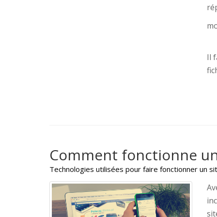
ré
mo
Il 
fi
Comment fonctionne un 
Technologies utilisées pour faire fonctionner un s
Av
in
si