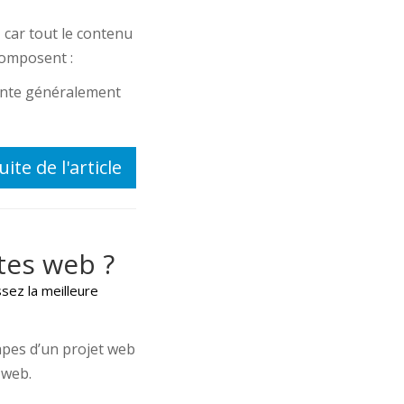
 car tout le contenu
composent :
sente généralement
uite de l'article
tes web ?
sez la meilleure
tapes d’un projet web
 web.