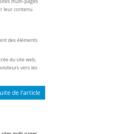
sites multi-pages
r leur contenu.
ent des éléments
trée du site web,
isiteurs vers les
uite de l'article
sites multi-pages.