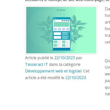
Da
fo
ar
fo
tr
ce
Article publié le
22/10/2023
par
Qu
Tesseract IT
dans la catégorie
Un
Développement web et logiciel
. Cet
we
article a été modifé le
22/10/2023
.
pa
qu
na