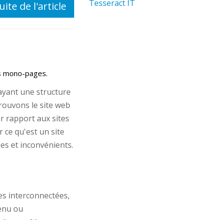
Tesseract IT
uite de l'article
es mono-pages.
ayant une structure
trouvons le site web
r rapport aux sites
 ce qu'est un site
es et inconvénients.
es interconnectées,
tenu ou