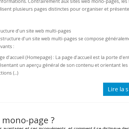
informations. Contrairement aux sites web mono-pages, les 
ilisent plusieurs pages distinctes pour organiser et présente
ructure d'un site web multi-pages
 structure d'un site web multi-pages se compose généralem
vants :
ge d'accueil (Homepage) : La page d'accueil est la porte d'en
ésentant un aperçu général de son contenu et orientant les v
tions (...)
Lire la s
b mono-page ?
avantages et ses inconvénients, et comment il se distingue des 