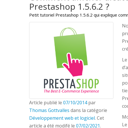
Prestashop 1.5.6.2 ?
Petit tutoriel Prestashop 1.5.6.2 qui explique com
No
pr
Pr
cr
Le
d’
si
po
ti
Pr
Article publié le
07/10/2014
par
co
Thomas Gottvalles
dans la catégorie
Mo
Développement web et logiciel
. Cet
Le
article a été modifé le
07/02/2021
.