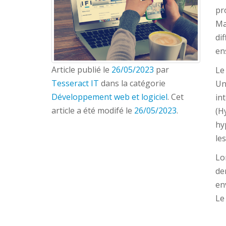
pr
Ma
di
en
Article publié le
26/05/2023
par
Le
Tesseract IT
dans la catégorie
Un
Développement web et logiciel
. Cet
in
article a été modifé le
26/05/2023
.
(H
hy
le
Lo
de
en
Le