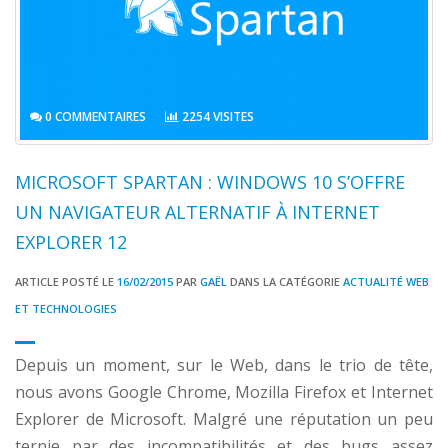
0 COMMENTAIRES
2254 VISITES
MICROSOFT SPARTAN : WINDOWS 10 S’OFFRE
UN NAVIGATEUR ALTERNATIF À INTERNET
EXPLORER 12
ARTICLE POSTÉ LE
16/02/2015
PAR
GAËL
DANS LA CATÉGORIE
ACTUALITÉ WEB
ET TECHNOLOGIES
Depuis un moment, sur le Web, dans le trio de tête,
nous avons Google Chrome, Mozilla Firefox et Internet
Explorer de Microsoft. Malgré une réputation un peu
ternie par des incompatibilités et des bugs assez