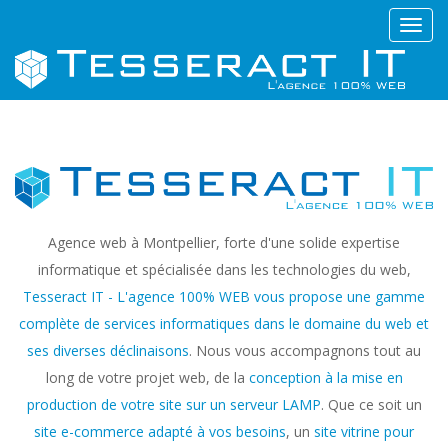
SERVICES DE CRÉATION DE
Toggl
SITES WEB AVEC DES
navig
SOLUTIONS (DIFFÉRENTS
CMS OU SITE SPÉCIFIQUE
CODÉ À LA MAIN) ADAPTÉES
À TOUS LES BUDGETS.
COMMENCEZ DÈS
MAINTENANT À CONSTRUIRE
VOTRE SUCCÈS EN LIGNE
Agence web à Montpellier, forte d'une solide expertise
AVEC NOUS !
informatique et spécialisée dans les technologies du web,
Tesseract IT - L'agence 100% WEB vous propose une gamme
complète de services informatiques dans le domaine du web et
COMMENCER MAINTENANT
ses diverses déclinaisons
. Nous vous accompagnons tout au
long de votre projet web, de la
conception à la mise en
production de votre site sur un serveur LAMP
. Que ce soit un
site e-commerce adapté à vos besoins
, un
site vitrine pour